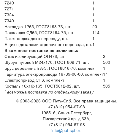
7249
1
7271
1
7324
1
7340
1
Накладка 1Р65, ГОСТ8193-73, шт.
20
Подкладка СД65, ГОСТ8194-75, шт.
114
Пакет подкладок к переводу, шт.
1
Ящик с деталями стрелочного перевода, шт.
1
В комплект поставки не включены:
Стык изолирующий ОП478, шт.
2
Шуруп путевой М24х170, ГОСТ 809-71, шт.
502
Брус деревянный А-3, ГОСТ8816-70, комплект
1
Гарнитура электропривода 16739-00-00, комплект
1*
Электропривод СП6, комплект
1
Костыль 16х16х165, ГОСТ5812-82, шт.
505
* возможна поставка по отдельному заказу
© 2003-2026 ООО Путь-Спб. Все права защищены.
+7 (812) 954-67-98
198516,
Санкт-Петербург,
Пискаревский пр. д.63А,
+7 (812) 954-67-98
info@put-spb.ru